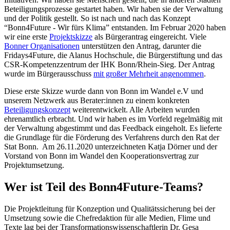
Beteiligungsprozesse gestartet haben. Wir haben sie der Verwaltung
und der Politik gestellt. So ist nach und nach das Konzept
“Bonn4Future - Wir fürs Klima” entstanden. Im Februar 2020 haben
wir eine erste
Projektskizze
als Bürgerantrag eingereicht. Viele
Bonner Organisationen
unterstützen den Antrag, darunter die
Fridays4Future, die Alanus Hochschule, die Bürgerstiftung und das
CSR-Kompetenzzentrum der IHK Bonn/Rhein-Sieg. Der Antrag
wurde im Bürgerausschuss
mit großer Mehrheit angenommen
.
Diese erste Skizze wurde dann von Bonn im Wandel e.V und
unserem Netzwerk aus Berater:innen zu einem konkreten
Beteiligungskonzept
weiterentwickelt. Alle Arbeiten wurden
ehrenamtlich erbracht. Und wir haben es im Vorfeld regelmäßig mit
der Verwaltung abgestimmt und das Feedback eingeholt. Es lieferte
die Grundlage für die Förderung des Verfahrens durch den Rat der
Stat Bonn. Am 26.11.2020 unterzeichneten Katja Dörner und der
Vorstand von Bonn im Wandel den Kooperationsvertrag zur
Projektumsetzung.
Wer ist Teil des Bonn4Future-Teams?
Die Projektleitung für Konzeption und Qualitätssicherung bei der
Umsetzung sowie die Chefredaktion für alle Medien, Flime und
Texte lag bei der Transformationswissenschaftlerin Dr. Gesa